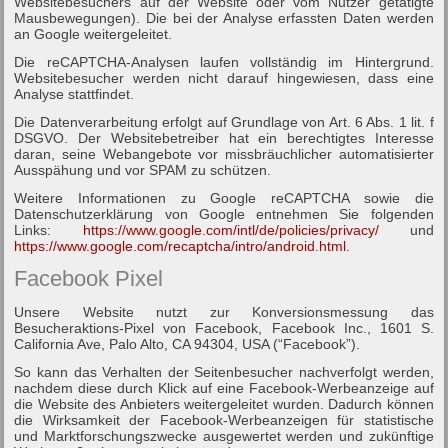
Websitebesuchers auf der Website oder vom Nutzer getätigte
Mausbewegungen). Die bei der Analyse erfassten Daten werden
an Google weitergeleitet.
Die reCAPTCHA-Analysen laufen vollständig im Hintergrund.
Websitebesucher werden nicht darauf hingewiesen, dass eine
Analyse stattfindet.
Die Datenverarbeitung erfolgt auf Grundlage von Art. 6 Abs. 1 lit. f
DSGVO. Der Websitebetreiber hat ein berechtigtes Interesse
daran, seine Webangebote vor missbräuchlicher automatisierter
Ausspähung und vor SPAM zu schützen.
Weitere Informationen zu Google reCAPTCHA sowie die
Datenschutzerklärung von Google entnehmen Sie folgenden
Links:
https://www.google.com/intl/de/policies/privacy/
und
https://www.google.com/recaptcha/intro/android.html
.
Facebook Pixel
Unsere Website nutzt zur Konversionsmessung das
Besucheraktions-Pixel von Facebook, Facebook Inc., 1601 S.
California Ave, Palo Alto, CA 94304, USA (“Facebook”).
So kann das Verhalten der Seitenbesucher nachverfolgt werden,
nachdem diese durch Klick auf eine Facebook-Werbeanzeige auf
die Website des Anbieters weitergeleitet wurden. Dadurch können
die Wirksamkeit der Facebook-Werbeanzeigen für statistische
und Marktforschungszwecke ausgewertet werden und zukünftige