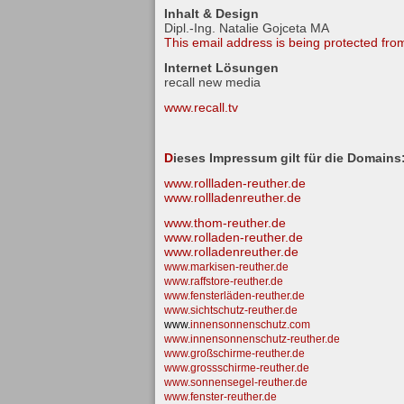
Inhalt & Design
Dipl.-Ing. Natalie Gojceta MA
This email address is being protected fro
Internet Lösungen
recall new media
www.recall.tv
D
ieses Impressum gilt für die Domains
www.rollladen-reuther.de
www.rollladenreuther.de
www.thom-reuther.de
www.rolladen-reuther.de
www.rolladenreuther.de
www.markisen-reuther.de
www.raffstore-reuther.de
www.fensterläden-reuther.de
www.sichtschutz-reuther.de
www.
innensonnenschutz.com
www.innensonnenschutz-reuther.de
www.großschirme-reuther.de
www.grossschirme-reuther.de
www.sonnensegel-reuther.de
www.fenster-reuther.de