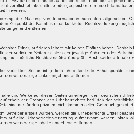
bs.1 TMG für eigene Inhalte auf diesen Seiten nach den allgemeinen 
nicht verpflichtet, übermittelte oder gespeicherte fremde Informati
keit hinweisen.
Sperrung der Nutzung von Informationen nach den allgemeinen Ges
ab dem Zeitpunkt der Kenntnis einer konkreten Rechtsverletzung mögli
alte umgehend entfernen.
ebsites Dritter, auf deren Inhalte wir keinen Einfluss haben. Deshalb
der verlinkten Seiten ist stets der jeweilige Anbieter oder Betreiber
ung auf mögliche Rechtsverstöße überprüft. Rechtswidrige Inhalte 
der verlinkten Seiten ist jedoch ohne konkrete Anhaltspunkte ein
erden wir derartige Links umgehend entfernen.
 Inhalte und Werke auf diesen Seiten unterliegen dem deutschen Urheber
 außerhalb der Grenzen des Urheberrechtes bedürfen der schriftlich
eite sind nur für den privaten, nicht kommerziellen Gebrauch gestattet
vom Betreiber erstellt wurden, werden die Urheberrechte Dritter beacht
tzdem auf eine Urheberrechtsverletzung aufmerksam werden, bitten w
rden wir derartige Inhalte umgehend entfernen.