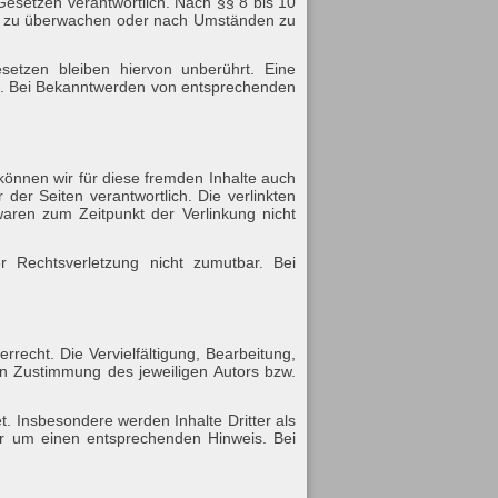
Gesetzen verantwortlich. Nach §§ 8 bis 10
onen zu überwachen oder nach Umständen zu
etzen bleiben hiervon unberührt. Eine
ch. Bei Bekanntwerden von entsprechenden
 können wir für diese fremden Inhalte auch
 der Seiten verantwortlich. Die verlinkten
waren zum Zeitpunkt der Verlinkung nicht
er Rechtsverletzung nicht zumutbar. Bei
recht. Die Vervielfältigung, Bearbeitung,
en Zustimmung des jeweiligen Autors bzw.
.
et. Insbesondere werden Inhalte Dritter als
ir um einen entsprechenden Hinweis. Bei