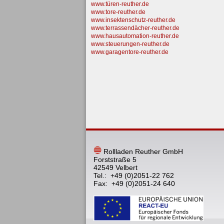
www.türen-reuther.de
www.tore-reuther.de
www.insektenschutz-reuther.de
www.terrassendächer-reuther.de
www.hausautomation-reuther.de
www.steuerungen-reuther.de
www.garagentore-reuther.de
Rollladen Reuther GmbH
Forststraße 5
42549 Velbert
Tel.: +49 (0)2051-22 762
Fax: +49 (0)2051-24 640