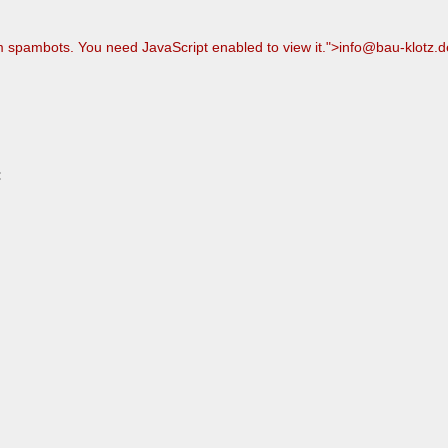
m spambots. You need JavaScript enabled to view it.
">
info@bau-klotz.d
: