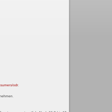
nsumers/odr
.
zunehmen.