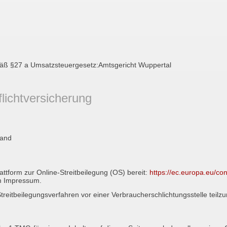
äß §27 a Umsatzsteuergesetz:Amtsgericht Wuppertal
lichtversicherung
land
attform zur Online-Streitbeilegung (OS) bereit:
https://ec.europa.eu/co
im Impressum.
n Streitbeilegungsverfahren vor einer Verbraucherschlichtungsstelle teil